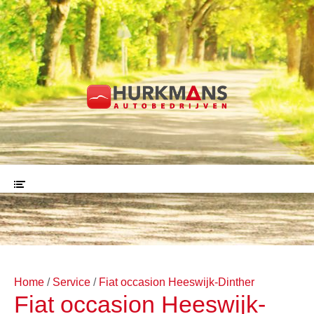
Home
Service
Fiat occasion Heeswijk-Dinther
Fiat occasion Heeswijk-