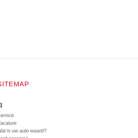
SITEMAP
ervice
acature
at is uw auto waard?