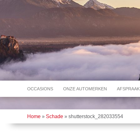
OCCASIONS
ONZE AUTOMERKEN
AFSPRAAK
Home
»
Schade
»
shutterstock_282033554