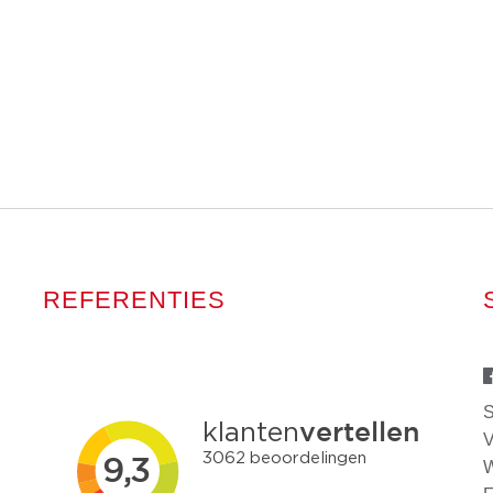
REFERENTIES
S
V
W