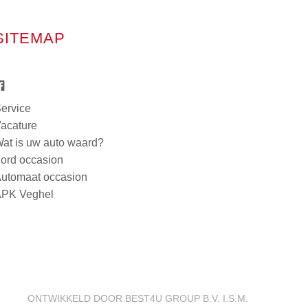
SITEMAP
ervice
acature
at is uw auto waard?
ord occasion
utomaat occasion
PK Veghel
ONTWIKKELD DOOR BEST4U GROUP B.V. I.S.M.