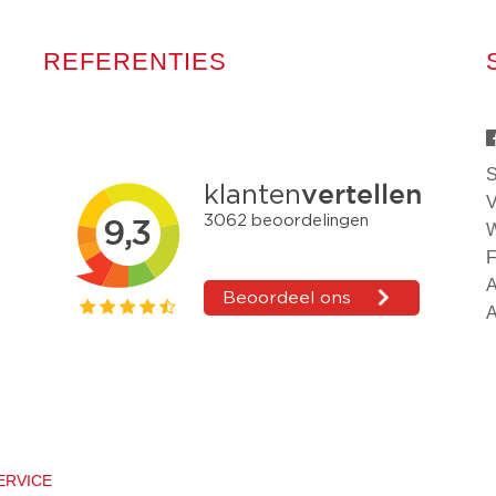
REFERENTIES
S
V
W
F
A
A
ERVICE