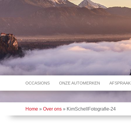
OCCASIONS
ONZE AUTOMERKEN
AFSPRAAK
Home
»
Over ons
»
KimSchellFotografie-24