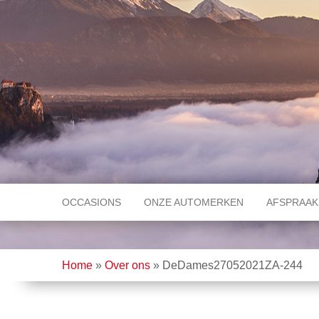
OCCASIONS
ONZE AUTOMERKEN
AFSPRAAK
Home
»
Over ons
»
DeDames27052021ZA-244