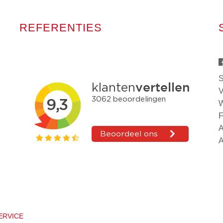
REFERENTIES
S
V
W
F
A
A
ERVICE