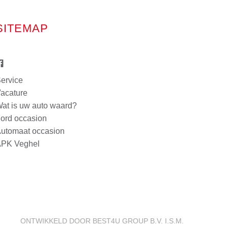
SITEMAP
ervice
acature
at is uw auto waard?
ord occasion
utomaat occasion
PK Veghel
ONTWIKKELD DOOR BEST4U GROUP B.V. I.S.M.