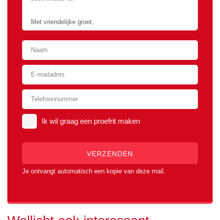
In hoogte verstelbaar stuur
Zij-airbags
Mistlampen voor
Verwarmde buitenspiegels
Lichtmetalen velgen
Toerenteller
Audiobediening op het
Achterbank neerklapbaar
stuur
(ongelijke delen)
Ik wil graag een proefrit maken
Bumpers in
Buitentemperatuurmeter
carrosseriekleur
VERZENDEN
Gordijnairbags achter
Reservewiel
Je ontvangt automatisch een kopie van deze mail.
Parkeersensoren
Gordijnairbags voor
Stoelen in hoogte