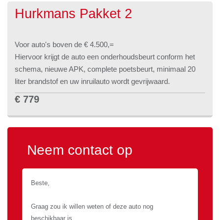
ramen voor en achter
Cruise Control
Hurkmans Pakket 2
Gewicht
1.034 kg
Centrale
deurvergrendeling
Trekgewicht
1.000 kg
Voor auto's boven de € 4.500,=
afstandbediend
Airconditioning
Hiervoor krijgt de auto een onderhoudsbeurt conform het
Wielbasis
255 cm
schema, nieuwe APK, complete poetsbeurt, minimaal 20
Anti blokkeer systeem
Middenarmsteun voor
liter brandstof en uw inruilauto wordt gevrijwaard.
Lengte
406 cm
€ 779
Elektrisch verstelbare
Afdekscherm
Breedte
178 cm
buitenspiegels
bagageruimte
Hoogte
144 cm
Buitenspiegels in
Neem contact op
Stuurbekrachtiging
carrosseriekleur
Navigatiesysteem
Climate control
Lederen stuurwiel
Boordcomputer
Hoofdsteunen achter
Radio