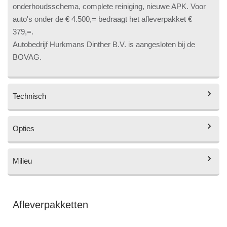
onderhoudsschema, complete reiniging, nieuwe APK. Voor
auto's onder de € 4.500,= bedraagt het afleverpakket €
379,=.
Autobedrijf Hurkmans Dinther B.V. is aangesloten bij de
BOVAG.
Technisch
Opties
Aantal versnellingen
5
Vermogen
95 pk
Milieu
Overige
Aantal cilinders
3
Carkit
Getint glas
CO
uitstoot
123 gram per kilometer
2
Cilinderinhoud
999cc
Afleverpakketten
Elektrisch bedienbare
Topsnelheid
182 km/h