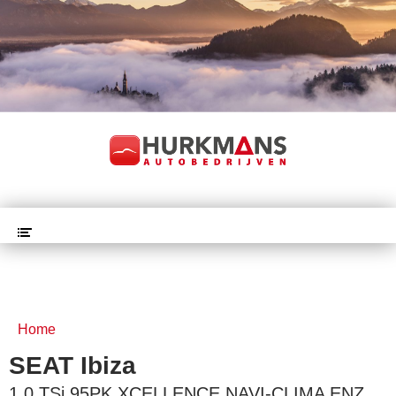
Home
SEAT Ibiza
1.0 TSi 95PK XCELLENCE NAVI-CLIMA ENZ....