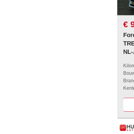
€ 
For
TRE
NL-
Kilo
Bouw
Bran
Kent