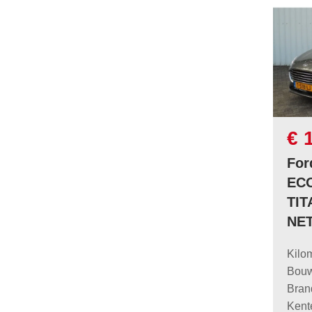
€ 
For
EC
TIT
NE
Kilo
Bouw
Bran
Kent