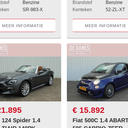
dstof
Benzine
Brandstof
Benzine
eken
SR-983-X
Kenteken
52-ZL-XT
MEER INFORMATIE
MEER INFORMATIE
21.895
€ 15.892
t 124 Spider 1.4
Fiat 500C 1.4 ABAR