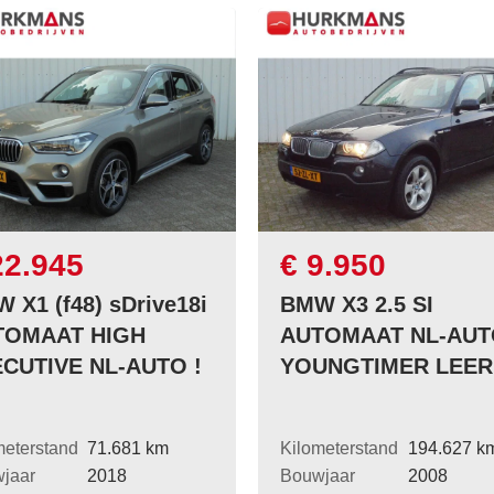
22.945
€ 9.950
 X1 (f48) sDrive18i
BMW X3 2.5 SI
TOMAAT HIGH
AUTOMAAT NL-AU
CUTIVE NL-AUTO !
YOUNGTIMER LEER
meterstand
71.681 km
Kilometerstand
194.627 k
jaar
2018
Bouwjaar
2008