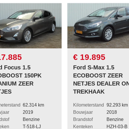
17.885
€ 19.895
d Focus 1.5
Ford S-Max 1.5
OBOOST 150PK
ECOBOOST ZEER
ANIUM ZEER
NETJES DEALER O
TJES
TREKHAAK
meterstand
62.314 km
Kilometerstand
92.293 km
jaar
2019
Bouwjaar
2018
dstof
Benzine
Brandstof
Benzine
eken
T-518-LJ
Kenteken
HZH-03-B