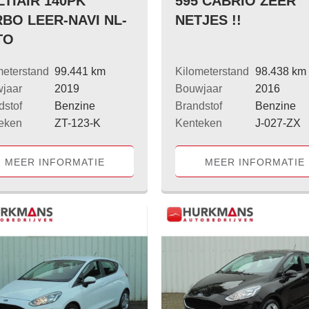
TIAIR 140PK
595 CABRIO ZEER
BO LEER-NAVI NL-
NETJES !!
TO
meterstand
99.441 km
Kilometerstand
98.438 km
jaar
2019
Bouwjaar
2016
dstof
Benzine
Brandstof
Benzine
eken
ZT-123-K
Kenteken
J-027-ZX
MEER INFORMATIE
MEER INFORMATIE