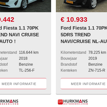
9.442
€ 10.933
d Fiesta 1.1 70PK
Ford Fiesta 1.1 70P
ND NAVI CRUISE
5DRS TREND
AUTO !
NAVI/CRUISE NL-A
meterstand
116.644 km
Kilometerstand
78.225 km
jaar
2018
Bouwjaar
2019
dstof
Benzine
Brandstof
Benzine
eken
TL-256-F
Kenteken
ZN-715-R
MEER INFORMATIE
MEER INFORMATIE